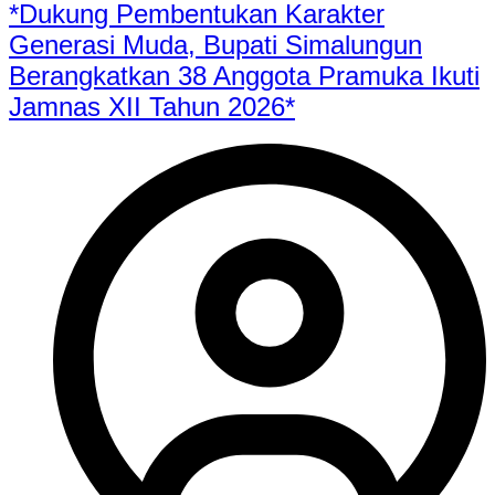
*Dukung Pembentukan Karakter
Generasi Muda, Bupati Simalungun
Berangkatkan 38 Anggota Pramuka Ikuti
Jamnas XII Tahun 2026*