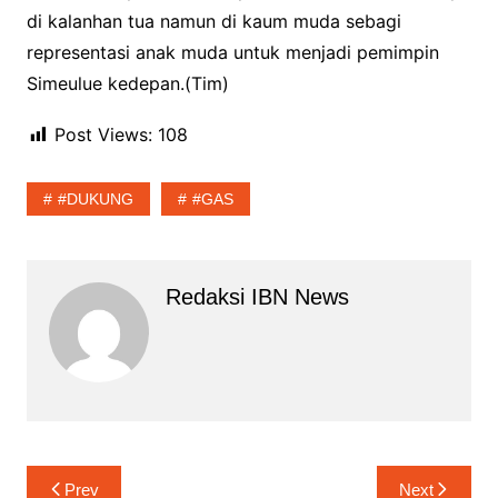
di kalanhan tua namun di kaum muda sebagi
representasi anak muda untuk menjadi pemimpin
Simeulue kedepan.(Tim)
Post Views:
108
#DUKUNG
#GAS
Redaksi IBN News
Navigasi
Prev
Next