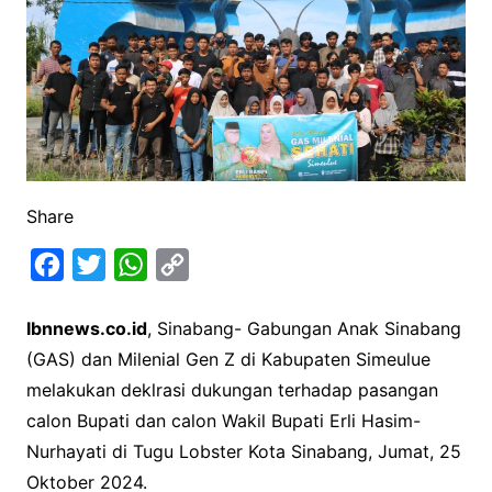
Share
F
T
W
C
a
w
h
o
Ibnnews.co.id
, Sinabang- Gabungan Anak Sinabang
c
i
a
p
(GAS) dan Milenial Gen Z di Kabupaten Simeulue
e
t
t
y
melakukan deklrasi dukungan terhadap pasangan
b
t
s
L
calon Bupati dan calon Wakil Bupati Erli Hasim-
o
e
A
i
Nurhayati di Tugu Lobster Kota Sinabang, Jumat, 25
o
r
p
n
Oktober 2024.