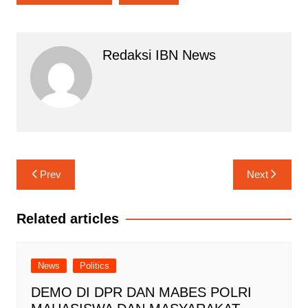
Redaksi IBN News
Navigasi
Prev
Next
pos
Related articles
News
Politics
DEMO DI DPR DAN MABES POLRI