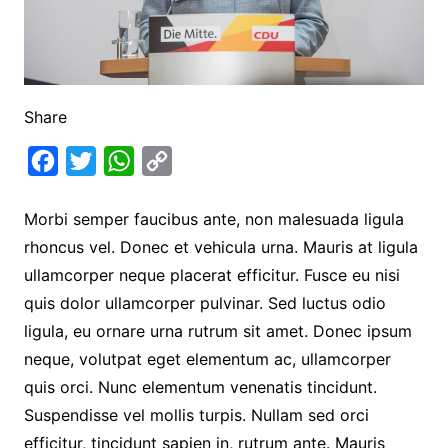
Share
F
T
W
C
a
w
h
o
Morbi semper faucibus ante, non malesuada ligula
c
i
a
p
rhoncus vel. Donec et vehicula urna. Mauris at ligula
e
t
t
y
ullamcorper neque placerat efficitur. Fusce eu nisi
b
t
s
L
quis dolor ullamcorper pulvinar. Sed luctus odio
o
e
A
i
ligula, eu ornare urna rutrum sit amet. Donec ipsum
o
r
p
n
neque, volutpat eget elementum ac, ullamcorper
k
p
k
quis orci. Nunc elementum venenatis tincidunt.
Suspendisse vel mollis turpis. Nullam sed orci
efficitur, tincidunt sapien in, rutrum ante. Mauris