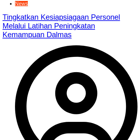
News
Tingkatkan Kesiapsiagaan Personel
Melalui Latihan Peningkatan
Kemampuan Dalmas