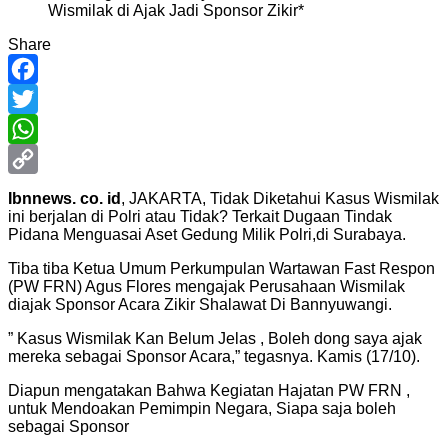
Share
Facebook
Twitter
WhatsApp
Copy
Ibnnews. co. id
, JAKARTA, Tidak Diketahui Kasus Wismilak
ini berjalan di Polri atau Tidak? Terkait Dugaan Tindak
Link
Pidana Menguasai Aset Gedung Milik Polri,di Surabaya.
Tiba tiba Ketua Umum Perkumpulan Wartawan Fast Respon
(PW FRN) Agus Flores mengajak Perusahaan Wismilak
diajak Sponsor Acara Zikir Shalawat Di Bannyuwangi.
” Kasus Wismilak Kan Belum Jelas , Boleh dong saya ajak
mereka sebagai Sponsor Acara,” tegasnya. Kamis (17/10).
Diapun mengatakan Bahwa Kegiatan Hajatan PW FRN ,
untuk Mendoakan Pemimpin Negara, Siapa saja boleh
sebagai Sponsor