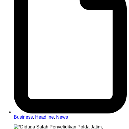
Business
,
Headline
,
News