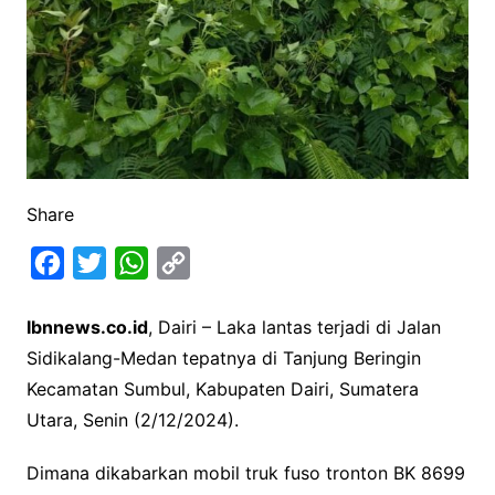
Share
F
T
W
C
a
w
h
o
Ibnnews.co.id
, Dairi – Laka lantas terjadi di Jalan
c
i
a
p
Sidikalang-Medan tepatnya di Tanjung Beringin
e
t
t
y
Kecamatan Sumbul, Kabupaten Dairi, Sumatera
b
t
s
L
Utara, Senin (2/12/2024).
o
e
A
i
o
r
p
n
Dimana dikabarkan mobil truk fuso tronton BK 8699
k
p
k