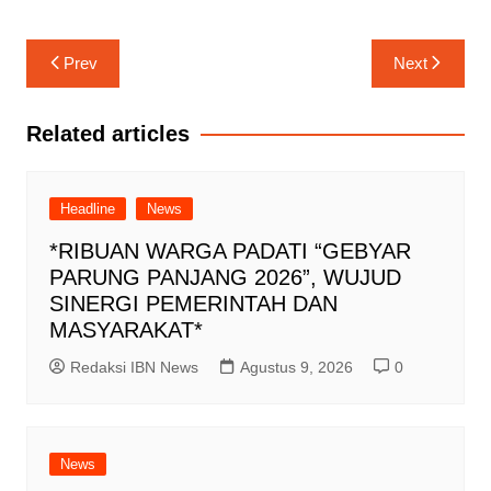
Navigasi
Prev
Next
pos
Related articles
Headline
News
*RIBUAN WARGA PADATI “GEBYAR
PARUNG PANJANG 2026”, WUJUD
SINERGI PEMERINTAH DAN
MASYARAKAT*
Redaksi IBN News
Agustus 9, 2026
0
News