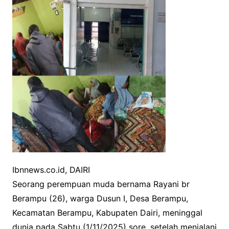
c
i
a
p
e
t
t
y
b
t
s
L
o
e
A
i
o
r
p
n
k
p
k
Ibnnews.co.id, DAIRI
Seorang perempuan muda bernama Rayani br
Berampu (26), warga Dusun I, Desa Berampu,
Kecamatan Berampu, Kabupaten Dairi, meninggal
dunia pada Sabtu (1/11/2025) sore, setelah menjalani