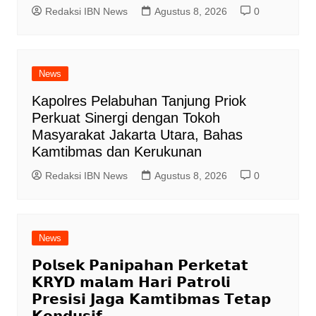
Redaksi IBN News
Agustus 8, 2026
0
News
Kapolres Pelabuhan Tanjung Priok
Perkuat Sinergi dengan Tokoh
Masyarakat Jakarta Utara, Bahas
Kamtibmas dan Kerukunan
Redaksi IBN News
Agustus 8, 2026
0
News
𝗣𝗼𝗹𝘀𝗲𝗸 𝗣𝗮𝗻𝗶𝗽𝗮𝗵𝗮𝗻 𝗣𝗲𝗿𝗸𝗲𝘁𝗮𝘁
𝗞𝗥𝗬𝗗 𝗺𝗮𝗹𝗮𝗺 𝗛𝗮𝗿𝗶 𝗣𝗮𝘁𝗿𝗼𝗹𝗶
𝗣𝗿𝗲𝘀𝗶𝘀𝗶 𝗝𝗮𝗴𝗮 𝗞𝗮𝗺𝘁𝗶𝗯𝗺𝗮𝘀 𝗧𝗲𝘁𝗮𝗽