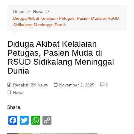
Home
News
Diduga Akibat Kelalaian Petugas, Pasien Muda di RSUD
Sidikalang Meninggal Dunia
Diduga Akibat Kelalaian
Petugas, Pasien Muda di
RSUD Sidikalang Meninggal
Dunia
Redaksi IBN News
November 2, 2025
0
News
Share
F
T
W
C
a
w
h
o