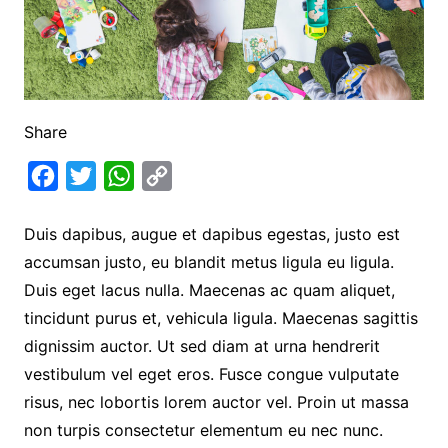
Share
F
T
W
C
a
w
h
o
Duis dapibus, augue et dapibus egestas, justo est
c
i
a
p
accumsan justo, eu blandit metus ligula eu ligula.
e
t
t
y
Duis eget lacus nulla. Maecenas ac quam aliquet,
b
t
s
L
tincidunt purus et, vehicula ligula. Maecenas sagittis
o
e
A
i
dignissim auctor. Ut sed diam at urna hendrerit
o
r
p
n
vestibulum vel eget eros. Fusce congue vulputate
k
p
k
risus, nec lobortis lorem auctor vel. Proin ut massa
non turpis consectetur elementum eu nec nunc.