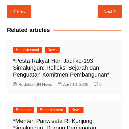
Navigasi
Prev
Next
pos
Related articles
Entertainment
News
*Pesta Rakyat Hari Jadi ke-193
Simalungun: Refleksi Sejarah dan
Penguatan Komitmen Pembangunan*
Redaksi IBN News
April 18, 2026
0
Business
Entertainment
News
*Menteri Pariwisata RI Kunjungi
Simalungun, Dorong Percepatan