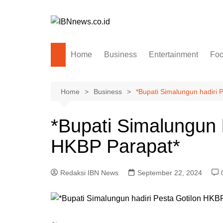
Skip
to
content
Home
Business
Entertainment
Fo
Home
Business
*Bupati Simalungun hadiri 
*Bupati Simalungun h
HKBP Parapat*
Redaksi IBN News
September 22, 2024