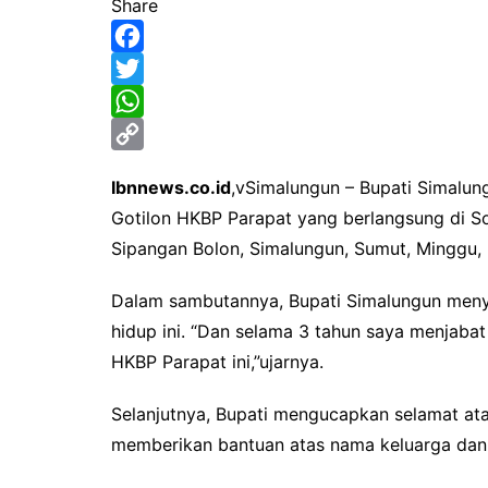
Share
F
a
T
c
w
W
e
i
h
C
Ibnnews.co.id
,vSimalungun – Bupati Simalun
b
t
a
o
Gotilon HKBP Parapat yang berlangsung di 
o
t
t
p
Sipangan Bolon, Simalungun, Sumut, Minggu,
o
e
s
y
k
r
A
L
Dalam sambutannya, Bupati Simalungun meny
p
i
hidup ini. “Dan selama 3 tahun saya menjabat 
HKBP Parapat ini,”ujarnya.
p
n
k
Selanjutnya, Bupati mengucapkan selamat at
memberikan bantuan atas nama keluarga dan p