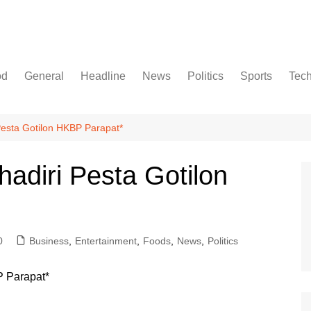
od
General
Headline
News
Politics
Sports
Tec
Pesta Gotilon HKBP Parapat*
adiri Pesta Gotilon
0
Business
,
Entertainment
,
Foods
,
News
,
Politics