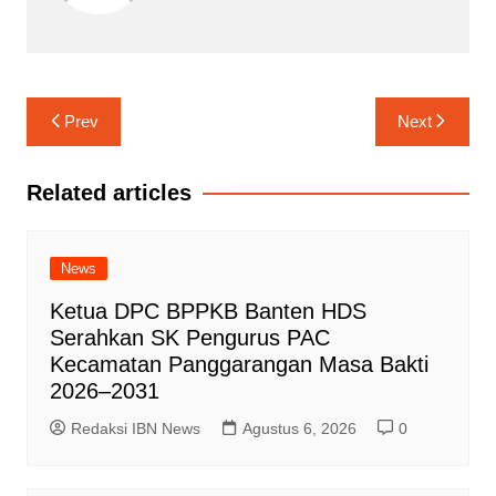
Navigasi
Prev
Next
pos
Related articles
News
Ketua DPC BPPKB Banten HDS
Serahkan SK Pengurus PAC
Kecamatan Panggarangan Masa Bakti
2026–2031
Redaksi IBN News
Agustus 6, 2026
0