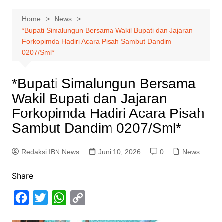
Home
News
*Bupati Simalungun Bersama Wakil Bupati dan Jajaran
Forkopimda Hadiri Acara Pisah Sambut Dandim
0207/Sml*
*Bupati Simalungun Bersama
Wakil Bupati dan Jajaran
Forkopimda Hadiri Acara Pisah
Sambut Dandim 0207/Sml*
Redaksi IBN News
Juni 10, 2026
0
News
Share
F
T
W
C
a
w
h
o