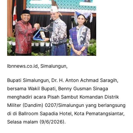
c
i
a
p
e
t
t
y
b
t
s
L
o
e
A
i
o
r
p
n
k
p
k
Ibnnews.co.id, Simalungun,
Bupati Simalungun, Dr. H. Anton Achmad Saragih,
bersama Wakil Bupati, Benny Gusman Sinaga
menghadiri acara Pisah Sambut Komandan Distrik
Militer (Dandim) 0207/Simalungun yang berlangsung
di di Ballroom Sapadia Hotel, Kota Pematangsiantar,
Selasa malam (9/6/2026).