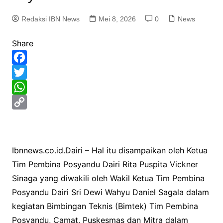
Redaksi IBN News
Mei 8, 2026
0
News
Share
F
a
T
c
w
W
e
i
h
C
b
t
a
o
o
t
t
p
Ibnnews.co.id.Dairi – Hal itu disampaikan oleh Ketua
o
e
s
y
Tim Pembina Posyandu Dairi Rita Puspita Vickner
k
r
A
L
Sinaga yang diwakili oleh Wakil Ketua Tim Pembina
p
i
Posyandu Dairi Sri Dewi Wahyu Daniel Sagala dalam
kegiatan Bimbingan Teknis (Bimtek) Tim Pembina
p
n
Posyandu, Camat, Puskesmas dan Mitra dalam
k