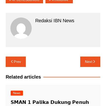
Redaksi IBN News
Navigasi
Prev
Next
pos
Related articles
News
𝗦𝗠𝗔𝗡 𝟭 𝗣𝗮𝗹𝗶𝗸𝗮 𝗗𝘂𝗸𝘂𝗻𝗴 𝗣𝗲𝗻𝘂𝗵