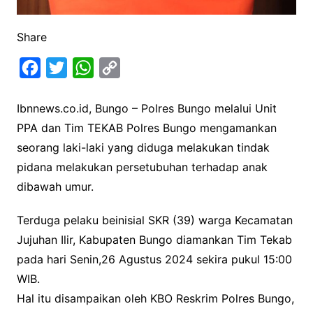
Share
F
T
W
C
a
w
h
o
Ibnnews.co.id, Bungo – Polres Bungo melalui Unit
c
i
a
p
PPA dan Tim TEKAB Polres Bungo mengamankan
e
t
t
y
seorang laki-laki yang diduga melakukan tindak
b
t
s
L
pidana melakukan persetubuhan terhadap anak
o
e
A
i
dibawah umur.
o
r
p
n
k
p
k
Terduga pelaku beinisial SKR (39) warga Kecamatan
Jujuhan Ilir, Kabupaten Bungo diamankan Tim Tekab
pada hari Senin,26 Agustus 2024 sekira pukul 15:00
WIB.
Hal itu disampaikan oleh KBO Reskrim Polres Bungo,