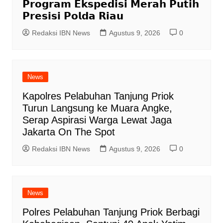
𝗣𝗿𝗼𝗴𝗿𝗮𝗺 𝗘𝗸𝘀𝗽𝗲𝗱𝗶𝘀𝗶 𝗠𝗲𝗿𝗮𝗵 𝗣𝘂𝘁𝗶𝗵
𝗣𝗿𝗲𝘀𝗶𝘀𝗶 𝗣𝗼𝗹𝗱𝗮 𝗥𝗶𝗮𝘂
Redaksi IBN News
Agustus 9, 2026
0
News
Kapolres Pelabuhan Tanjung Priok
Turun Langsung ke Muara Angke,
Serap Aspirasi Warga Lewat Jaga
Jakarta On The Spot
Redaksi IBN News
Agustus 9, 2026
0
News
Polres Pelabuhan Tanjung Priok Berbagi