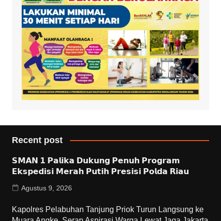
Recent post
𝗦𝗠𝗔𝗡 𝟭 𝗣𝗮𝗹𝗶𝗸𝗮 𝗗𝘂𝗸𝘂𝗻𝗴 𝗣𝗲𝗻𝘂𝗵 𝗣𝗿𝗼𝗴𝗿𝗮𝗺
𝗘𝗸𝘀𝗽𝗲𝗱𝗶𝘀𝗶 𝗠𝗲𝗿𝗮𝗵 𝗣𝘂𝘁𝗶𝗵 𝗣𝗿𝗲𝘀𝗶𝘀𝗶 𝗣𝗼𝗹𝗱𝗮 𝗥𝗶𝗮𝘂
Agustus 9, 2026
Kapolres Pelabuhan Tanjung Priok Turun Langsung ke
Muara Angke, Serap Aspirasi Warga Lewat Jaga Jakarta