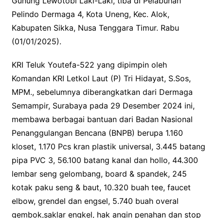
Gunung Lewotobi Laki-Laki, tiba di Pelabuhan
k
p
k
Pelindo Dermaga 4, Kota Uneng, Kec. Alok,
Kabupaten Sikka, Nusa Tenggara Timur. Rabu
(01/01/2025).
KRI Teluk Youtefa-522 yang dipimpin oleh
Komandan KRI Letkol Laut (P) Tri Hidayat, S.Sos,
MPM., sebelumnya diberangkatkan dari Dermaga
Semampir, Surabaya pada 29 Desember 2024 ini,
membawa berbagai bantuan dari Badan Nasional
Penanggulangan Bencana (BNPB) berupa 1.160
kloset, 1.170 Pcs kran plastik universal, 3.445 batang
pipa PVC 3, 56.100 batang kanal dan hollo, 44.300
lembar seng gelombang, board & spandek, 245
kotak paku seng & baut, 10.320 buah tee, faucet
elbow, grendel dan engsel, 5.740 buah overal
gembok,saklar engkel, hak angin penahan dan stop