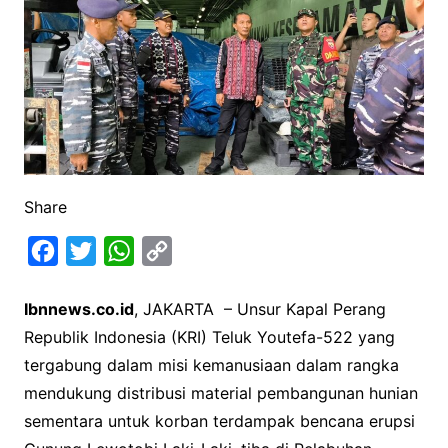
Share
F
T
W
C
a
w
h
o
Ibnnews.co.id
, JAKARTA – Unsur Kapal Perang
c
i
a
p
Republik Indonesia (KRI) Teluk Youtefa-522 yang
e
t
t
y
tergabung dalam misi kemanusiaan dalam rangka
b
t
s
L
mendukung distribusi material pembangunan hunian
o
e
A
i
sementara untuk korban terdampak bencana erupsi
o
r
p
n