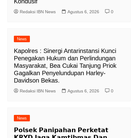
Kondusif
Redaksi IBN News
Agustus 6, 2026
0
News
Kapolres : Sinergi Antarinstansi Kunci
Penegakan Hukum dan Perlindungan
Masyarakat, Bea Cukai Tanjung Priok
Gagalkan Penyelundupan Harley-
Davidson Bekas.
Redaksi IBN News
Agustus 6, 2026
0
News
𝗣𝗼𝗹𝘀𝗲𝗸 𝗣𝗮𝗻𝗶𝗽𝗮𝗵𝗮𝗻 𝗣𝗲𝗿𝗸𝗲𝘁𝗮𝘁
𝗞𝗥𝗬𝗗 𝗝𝗮𝗴𝗮 𝗞𝗮𝗺𝘁𝗶𝗯𝗺𝗮𝘀 𝗗𝗮𝗻