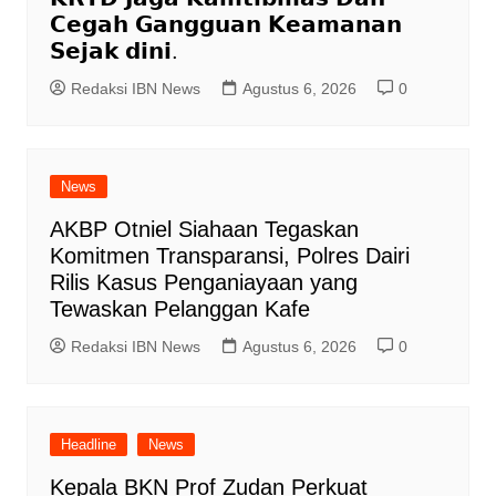
𝗖𝗲𝗴𝗮𝗵 𝗚𝗮𝗻𝗴𝗴𝘂𝗮𝗻 𝗞𝗲𝗮𝗺𝗮𝗻𝗮𝗻
𝗦𝗲𝗷𝗮𝗸 𝗱𝗶𝗻𝗶.
Redaksi IBN News
Agustus 6, 2026
0
News
AKBP Otniel Siahaan Tegaskan
Komitmen Transparansi, Polres Dairi
Rilis Kasus Penganiayaan yang
Tewaskan Pelanggan Kafe
Redaksi IBN News
Agustus 6, 2026
0
Headline
News
Kepala BKN Prof Zudan Perkuat