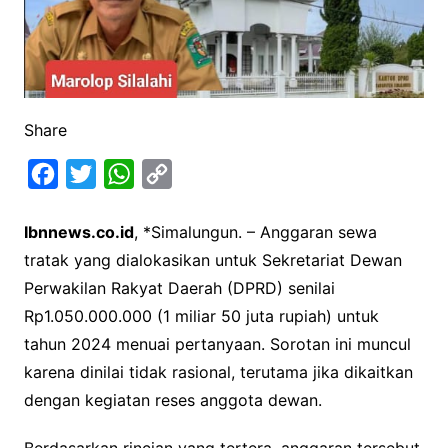
Share
F
T
W
C
a
w
h
o
Ibnnews.co.id
, *Simalungun. – Anggaran sewa
c
i
a
p
tratak yang dialokasikan untuk Sekretariat Dewan
e
t
t
y
Perwakilan Rakyat Daerah (DPRD) senilai
b
t
s
L
Rp1.050.000.000 (1 miliar 50 juta rupiah) untuk
o
e
A
i
tahun 2024 menuai pertanyaan. Sorotan ini muncul
o
r
p
n
karena dinilai tidak rasional, terutama jika dikaitkan
k
p
k
dengan kegiatan reses anggota dewan.
Berdasarkan rincian yang tertera, anggaran tersebut