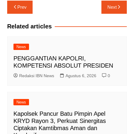
Navigasi
Prev
Next
pos
Related articles
News
PENGGANTIAN KAPOLRI,
KOMPETENSI ABSOLUT PRESIDEN
Redaksi IBN News
Agustus 6, 2026
0
News
Kapolsek Pancur Batu Pimpin Apel
KRYD Rayon 3, Perkuat Sinergitas
Ciptakan Kamtibmas Aman dan