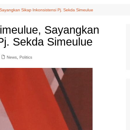
Sayangkan Sikap Inkonsistensi Pj. Sekda Simeulue
Simeulue, Sayangkan
 Pj. Sekda Simeulue
News
,
Politics