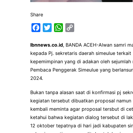
Share
F
T
W
C
a
w
h
o
Ibnnews.co.id
, BANDA ACEH-Alwan samri mah
c
i
a
p
kepada Pj. sekretaris daerah simeulue terkai
e
t
t
y
kepemimpinan yang di adakan oleh sejumlah
b
t
s
L
Pembaca Penggerak Simeulue yang berlansun
o
e
A
i
2024.
o
r
p
n
k
p
k
Bukan tanpa alasan saat di konfirmasi pj sek
kegiatan tersebut dibuatkan proposal namun s
kembali meminta agar proposal tersbut di c
ketahui bahwa kegiatan dialog tersebut di la
12 oktober tepatnya di hari jadi kabupaten 