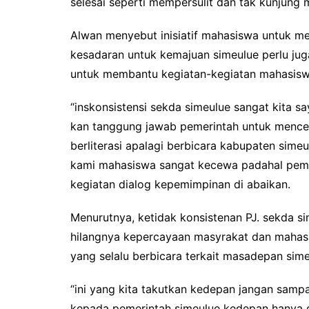
selesai seperti mempersulit dan tak kunjung 
Alwan menyebut inisiatif mahasiswa untuk 
kesadaran untuk kemajuan simeulue perlu ju
untuk membantu kegiatan-kegiatan mahasiswa 
“inskonsistensi sekda simeulue sangat kita s
kan tanggung jawab pemerintah untuk menc
berliterasi apalagi berbicara kabupaten simeu
kami mahasiswa sangat kecewa padahal peme
kegiatan dialog kepemimpinan di abaikan.
Menurutnya, ketidak konsistenan PJ. sekda
hilangnya kepercayaan masyrakat dan mahas
yang selalu berbicara terkait masadepan sime
“ini yang kita takutkan kedepan jangan sam
kepada pemerintah simeulue kedepan hanya ga