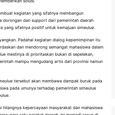
memberikan solusi.
membuat kegiatan yang sifatnya membangun
ga dorongan dan support dari pemerintah daerah
yang sifatnya positif untuk kemajuan simeulue.
ayangkan. Padahal kegiatan dialog kepemimpinan itu
erdaskan dan mendorong semangat mahasiswa dalam
lue mestinya di prioritaskan bukan di sepelekan,
rintah mampu mengudang artis dari provinsi namun
 simeulue tersebut akan membawa dampak buruk pada
iswa pada umunya terhadap pemerintah simeulue
ulue.
pai hilangnya kepercayaan masyarakat dan mahasiswa
ra-gara satu pejabat daerah. Ini menjadi racun di