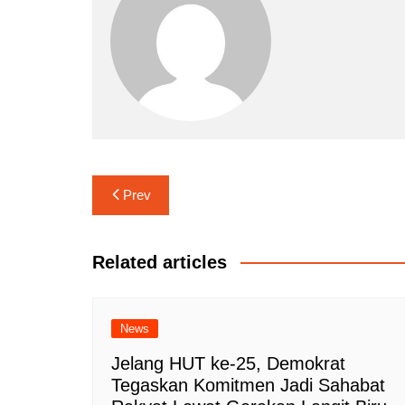
Navigasi
Prev
pos
Related articles
News
Jelang HUT ke-25, Demokrat
Tegaskan Komitmen Jadi Sahabat