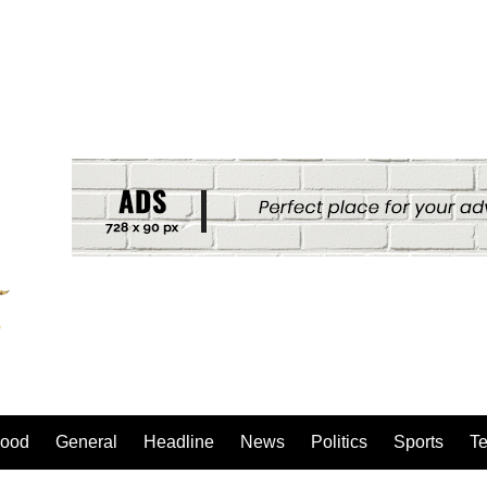
ood
General
Headline
News
Politics
Sports
T